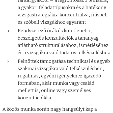
tantárgyakból – a legfontosabb témákra,
a gyakori feladattípusokra és a hatékony
vizsgastratégiákra koncentrálva, írásbeli
és szóbeli vizsgákhoz egyaránt
Rendszerező órák és kötetlenebb,
beszélgetős konzultációk a tananyag
átlátható strukturálásához, ismétléséhez
és a vizsgákra való tudatos felkészüléshez
Felnőttek támogatása technikusi és egyéb
szakmai vizsgákra való felkészülésben,
rugalmas, egyéni igényekhez igazodó
formában, akár munka vagy család
mellett is, online vagy személyes
konzultációkkal
A közös munka során nagy hangsúlyt kap a