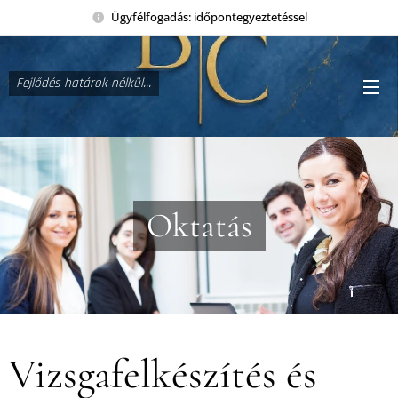
Ügyfélfogadás: időpontegyeztetéssel
Fejlődés határok nélkül...
Oktatás
Vizsgafelkészítés és