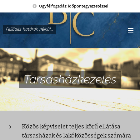
Ügyfélfogadás: időpontegyeztetéssel
Fejlődés határok nélkül...
Társasházkezelés
Közös képviselet teljes körű ellátása
társasházak és lakóközösségek számára